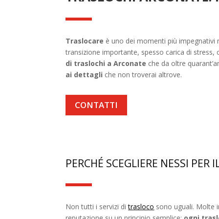
Traslocare
è uno dei momenti più impegnativi ne
transizione importante, spesso carica di stress, 
di traslochi a Arconate
che da oltre quarant’a
ai dettagli
che non troverai altrove.
CONTATTI
PERCHÉ SCEGLIERE NESSI PER 
Non tutti i servizi di
trasloco
sono uguali. Molte i
reputazione su un principio semplice:
ogni tras