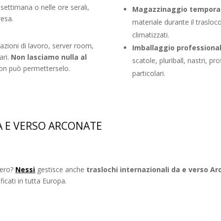
settimana o nelle ore serali,
Magazzinaggio tempora
resa.
materiale durante il trasloc
climatizzati.
azioni di lavoro, server room,
Imballaggio professiona
ari.
Non lasciamo nulla al
scatole, pluriball, nastri, pr
non può permetterselo.
particolari.
A E VERSO ARCONATE
stero?
Nessi
gestisce anche
traslochi internazionali da e verso A
ficati in tutta Europa.