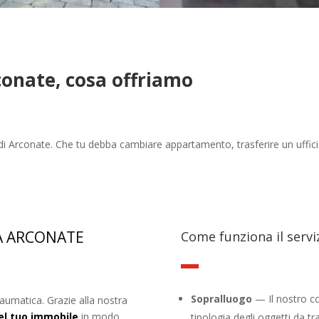
rconate, cosa offriamo
tà di Arconate. Che tu debba cambiare appartamento, trasferire un uff
A ARCONATE
Come funziona il servi
Sopralluogo
— Il nostro con
umatica. Grazie alla nostra
el tuo immobile
in modo
tipologia degli oggetti da tr