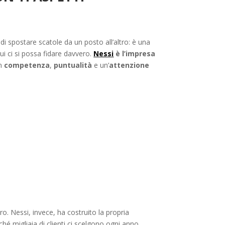
i spostare scatole da un posto all’altro: è una
ui ci si possa fidare davvero.
Nessi
è l’impresa
on
competenza
,
puntualità
e un’
attenzione
. Nessi, invece, ha costruito la propria
ché migliaia di clienti ci scelgono ogni anno.