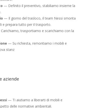
co
— Definito il preventivo, stabiliamo insieme la
.
io
— Il giorno del trasloco, il team Nessi smonta
ili e prepara tutto per il trasporto.
Carichiamo, trasportiamo e scarichiamo con la
ione
— Su richiesta, remontiamo i mobili e
ova stanz
le aziende
essi
— Ti aiutiamo a liberarti di mobili e
spetto delle normative ambientali.