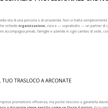
lla vita di una persona o di un’azienda. Non si tratta semplicemente d
che richiede
organizzazione
, cura e — soprattutto — un partner di c
nni accompagna privati, famiglie e aziende in ogni cambio di sede, c
IL TUO TRASLOCO A ARCONATE
mprese promettono efficienza, ma poche riescono a garantirla davvero
loco a Arconate viene gestito come se fosse il nostro
. Ecco per