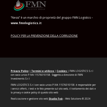
“Nessi” è un marchio di proprietà del gruppo FMN Logistics –
www.fmnlogistics.it
POLICY PER LA PREVENZIONE DELLA CORRUZIONE
Privacy Policy
|
Termini e
utilizzo
|
Cookies
|
FMN LOGISTICS S.r.l
con socio unico P.IVA 11576010158. Soggetto a direzione di FMN
Investments S.r.l
FMN LOGISTICS S.r.l con socio unico P.IVA 11576010158.
è responsabile per
i servizi offerti, i testi e le foto presente sul sito web, il trattamento dei dati e
la privacy e cookie policy di questo sito web
Realizzazione e gestione sito web
Studio Foà
– Web Solutions © 2024