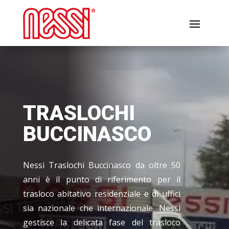
TRASLOCHI
BUCCINASCO
Nessi Traslochi Buccinasco da oltre 50
anni è il punto di riferimento per il
trasloco abitativo residenziale e di uffici
sia nazionale che internazionale. Nessi
gestisce la delicata fase del trasloco