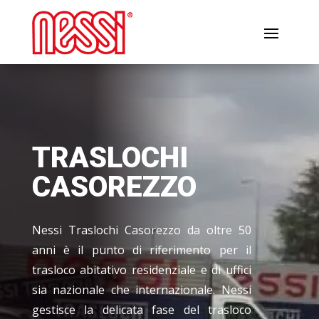
TRASLOCHI
CASOREZZO
Nessi Traslochi Casorezzo da oltre 50
anni è il punto di riferimento per il
trasloco abitativo residenziale e di uffici
sia nazionale che internazionale. Nessi
gestisce la delicata fase del trasloco