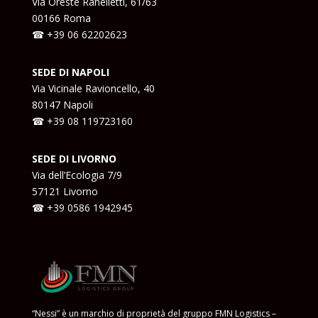
Via Oreste Ranelletti, 61/63
00166 Roma
☎ +39
06 62202623
SEDE DI NAPOLI
Via Vicinale Ravioncello, 40
80147 Napoli
☎ +39
08 119723160
SEDE DI LIVORNO
Via dell’Ecologia 7/9
57121 Livorno
☎ +39
0586 1942945
“Nessi” è un marchio di proprietà del gruppo FMN Logistics –