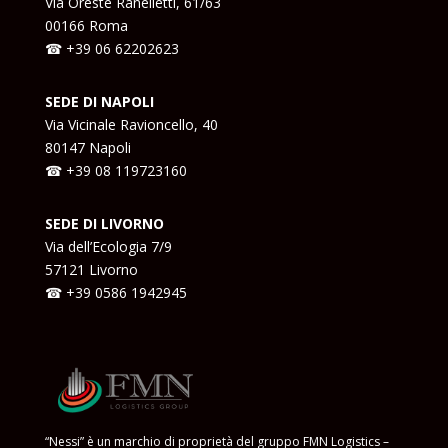
Via Oreste Ranelletti, 61/63
00166 Roma
☎ +39
06 62202623
SEDE DI NAPOLI
Via Vicinale Ravioncello, 40
80147 Napoli
☎ +39
08 119723160
SEDE DI LIVORNO
Via dell’Ecologia 7/9
57121 Livorno
☎ +39
0586 1942945
“Nessi” è un marchio di proprietà del gruppo FMN Logistics –