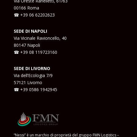
Via Oreste Ranelletti, 61/63
00166 Roma
☎ +39
06 62202623
SEDE DI NAPOLI
Via Vicinale Ravioncello, 40
80147 Napoli
☎ +39
08 119723160
SEDE DI LIVORNO
Via dell’Ecologia 7/9
57121 Livorno
☎ +39
0586 1942945
“Nessi” è un marchio di proprietà del gruppo FMN Logistics –