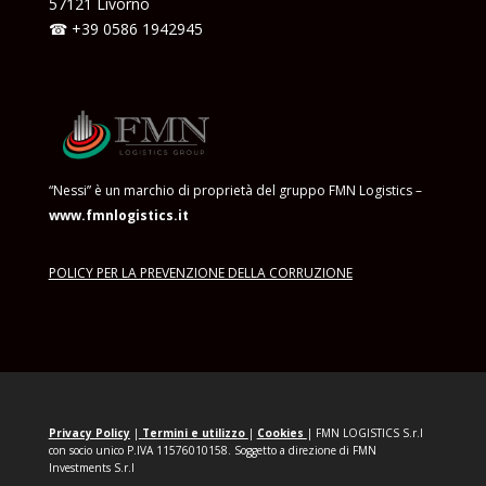
57121 Livorno
☎ +39
0586 1942945
“Nessi” è un marchio di proprietà del gruppo FMN Logistics –
www.fmnlogistics.it
POLICY PER LA PREVENZIONE DELLA CORRUZIONE
Privacy Policy
|
Termini e
utilizzo
|
Cookies
|
FMN LOGISTICS S.r.l
con socio unico P.IVA 11576010158. Soggetto a direzione di FMN
Investments S.r.l